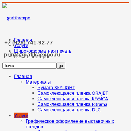
Главная
+7 (925) 741-92-77
Услуги
Широкоформатная печать
print@grafikaexpo.ru
Печать постеров
Главная
Материалы
Бумага SKYLIGHT
Самоклеющаяся пленка ORAJET
Самоклеющаяся пленка KEMICA
Самоклеющаяся пленка Ritrama
Самоклеющаяся пленка DLC
Услуги
Графическое оформление выставочных
стендов