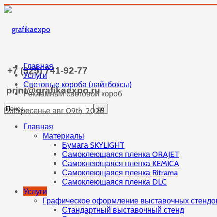
Главная
+7 (925) 741-92-77
Услуги
Световые короба (лайтбоксы)
print@grafikaexpo.ru
Рекламный световой короб
Воскресенье авг 09th, 2026
Главная
Материалы
Бумага SKYLIGHT
Самоклеющаяся пленка ORAJET
Самоклеющаяся пленка KEMICA
Самоклеющаяся пленка Ritrama
Самоклеющаяся пленка DLC
Услуги
Графическое оформление выставочных стендо
Стандартный выставочный стенд