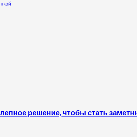
енкой
лепное решение, чтобы стать замет