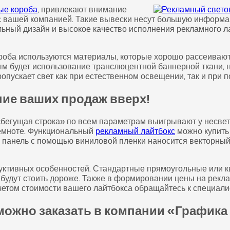
ые короба
, привлекают внимание
 с вашей компанией. Такие вывески несут большую информа
ьный дизайн и высокое качество исполнения рекламного л
роба используются материалы, которые хорошо рассеивают 
ым будет использование транслюцентной баннерной ткани,
опускает свет как при естественном освещении, так и при п
ие ваших продаж вверх!
бегущая строка» по всем параметрам выигрывают у несвет
 темноте. Функциональный
рекламный лайтбокс
можно купить
ю панель с помощью виниловой пленки наносится векторный
труктивных особенностей. Стандартные прямоугольные или
будут стоить дороже. Также в формировании цены на рекл
етом стоимости вашего лайтбокса обращайтесь к специали
можно заказать в компании «Графика